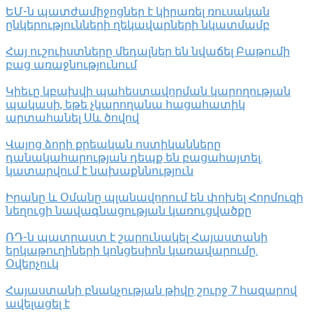
ԵՄ-ն պատժամիջոցներ է կիրառել ռուսական
ընկերությունների ղեկավարների նկատմամբ
Հայ ուշուիստները մեդալներ են նվաճել Բաթումի
բաց առաջնությունում
Կիեւը կբախվի պահեստավորման կարողության
պակասի, եթե չկարողանա հացահատիկ
արտահանել Սև ծովով
Վայոց ձորի քրեական ոստիկանները
դանակահարության դեպք են բացահայտել․
կատարվում է նախաքննություն
Իրանը և Օմանը պլանավորում են փոխել Հորմուզի
նեղուցի նավագնացության կառուցվածքը
ՌԴ-ն պատրաստ է շարունակել Հայաստանի
երկաթուղիների կոնցեսիոն կառավարումը.
Օվերչուկ
Հայաստանի բնակչության թիվը շուրջ 7 հազարով
ավելացել է