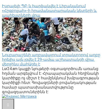
Իսրայելի ՊԲ-ն հարձակվել է Լիբանանում
«Հըզբոլլահ»-ի հրամանատարական կետերի և
պահեստների վրա
Նուբարաշենի աղբավայրում տրակտորով աղբը
հրելիս այն լցվել է 29-ամյա աշխատակցի վրա.
վերջինս մահԱցել է
Lur24.am կայքի նյութերի օգտագործումն առանց
հղման արգելվում է: Հրապարակման հեղինակի
կարծիքը ոչ միշտ է համընկնում խմբագրության
կարծիքի հետ: Գովազդների բովանդակության
համար պատասխանատվությունը
գովազդատուներինն է: