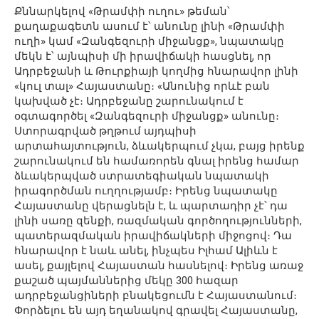
Քննարկելով «Թրամփի ուղու» թեման՝
քաղաքագետն ասում է՝ անունը լինի «Թրամփի
ուղի» կամ «Զանգեզուրի միջանցք», նպատակը
մեկն է՝ այնպիսի մի իրավիճակի հասցնել, որ
Ադրբեջանի և Թուրքիայի կողմից հնարավոր լինի
«կուլ տալ» Հայաստանը։ «Անունից որևէ բան
կախված չէ։ Ադրբեջանը շարունակում է
օգտագործել «Զանգեզուրի միջանցք» անունը։
Ստորագրված թղթում այդպիսի
արտահայտություն, ձևակերպում չկա, բայց իրենք
շարունակում են համառորեն գնալ իրենց համար
ձևակերպված ստրատեգիական նպատակի
իրագործման ուղղությամբ։ Իրենց նպատակը
Հայաստանը վերացնելն է, և պարտադիր չէ՝ դա
լինի սառը զենքի, ռազմական գործողությունների,
պատերազմական իրավիճակների միջոցով։ Դա
հնարավոր է նաև անել, ինչպես Իլհամ Ալիևն է
ասել, քայլելով Հայաստան հասնելով։ Իրենց առաջ
քաշած պայմաններից մեկը 300 հազար
ադրբեջանցիների բնակեցումն է Հայաստանում։
Փորձելու են այդ եղանակով գրավել Հայաստանը,