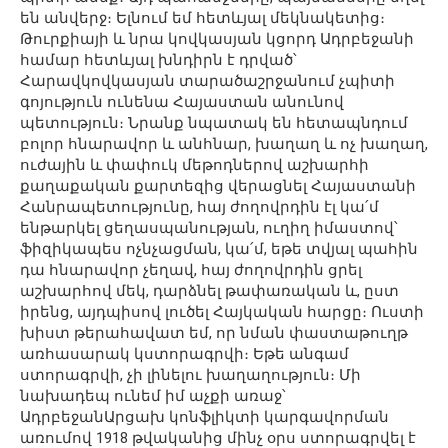
են անվերջ։ Ելնում եմ հետևյալ մեկնակետից։
Թուրքիայի և նրա կովկասյան կցորդ Ադրբեջանի
համար հետևյալ խնդիրն է դրված՝
Հարավկովկասյան տարածաշրջանում չպիտի
գոյություն ունենա Հայաստան անունով
պետություն։ Նրանք նպատակ են հետապնդում
բոլոր հնարավոր և անհնար, խաղաղ և ոչ խաղաղ,
ուժային և փափուկ մեթոդներով աշխարհի
քաղաքական քարտեզից վերացնել Հայաստանի
Հանրապետությունը, հայ ժողովրդին էլ կա՛մ
ենթարկել ցեղասպանության, ուղիղ իմաստով՝
ֆիզիկապես ոչնչացման, կա՛մ, եթե տվյալ պահին
դա հնարավոր չեղավ, հայ ժողովրդին ցրել
աշխարհով մեկ, դարձնել թափառական և, ըստ
իրենց, այդպիսով լուծել Հայկական հարցը։ Ուստի
խիստ թերահավատ եմ, որ նման փաստաթուղթ
առհասարակ կստորագրվի։ Եթե անգամ
ստորագրվի, չի լինելու խաղաղություն։ Մի
նախադեպ ունեմ իմ աչքի առաջ՝
ԱդրբեջանԱրցախ կոնֆլիկտի կարգավորման
առումով 1918 թվականից մինչ օրս ստորագրվել է