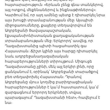
հայտարարություն. «Երևան չենք գնա տանկերով,
այլ ոտքով, մեքենաներով և ինքնաթիռներով»։
Կարծում եմ, որ այդ ամենը պետք է դիտարկել նրա
այս խոսքի տրամաբանության մեջ։ Այսպիսի
միջոցառումները, քայլերը տեղավորվում են
Ադրբեջանի ծավալապաշտական,
էքսպանսիոնիստական քաղաքականության
տրամաբանության մեջ։ Երկրորդ՝ ասվեց, որ
Ղազախստանից պիտի հացահատիկ գա
Հայաստան։ Ճիշտ կլինի այս հարցը դիտարկել
նաև ադրբեջանաղազախական
հարաբերությունների տիրույթում։ Միգուցե
Ղազախստանը չլինի, մեկ այլ երկիր լինի, որը
ցանկանում է, օրինակ՝ Ադրբեջանի տարածքով
բեռ տեղափոխել Հայաստան։ Դրանով
Ադրբեջանը մյուս կողմից բարիդրացիական
հարաբերություններ է կա՛մ հաստատում, կա՛մ
զարգացնում երրորդ երկրների, տվյալ
պարագայում՝ Ղազախստանի հետ»,-հավելում է
նա։