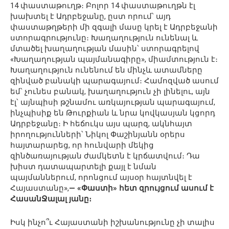
14 փաստաթուղթ։ Բոլոր 14 փաստաթուղթն էլ
խախտել է Ադրբեջանը, ըստ որում՝ այդ
փաստաթղթերի մի զգալի մասը կրել է Ադրբեջանի
ստորագրությունը։ Խաղաղություն ունենալ և
մտածել խաղաղության մասին՝ ստորագրելով
«Խաղաղության պայմանագիրը», միամտություն է։
Խաղաղություն ունենում են մինչև ատամները
զինված բանակի պարագայում։ Համոզված ասում
եմ՝ չունես բանակ, խաղաղություն չի լինելու, այն
էլ՝ այնպիսի թշնամու առկայության պարագայում,
ինչպիսիք են Թուրքիան և նրա կովկասյան կցորդ
Ադրբեջանը։ Ի հեճուկս այս պարզ, ակնհայտ
իրողությունների՝ Նիկոլ Փաշինյանն օրերս
հայտարարեց, որ հունվարի մեկից
զինծառայության ժամկետն է կրճատվում։ Դա
խիստ դատապարտելի քայլ է նման
պայմաններում, որոնցում այսօր հայտնվել է
Հայաստանը»,
— «Փաստի» հետ զրույցում ասում է
ՀասանՋալալ յանը։
Իսկ ինչո՞ւ Հայաստանի իշխանությունը չի տալիս