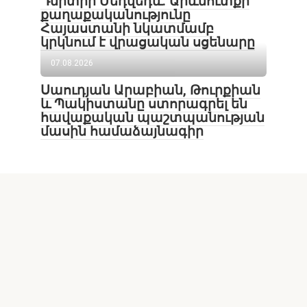
Դմիտրի Մեդվեդև. Արևմուտքի
քաղաքականությունը
Հայաստանի նկատմամբ
կրկնում է վրացական սցենարը
07.08.2026
Սաուդյան Արաբիան, Թուրքիան
և Պակիստանը ստորագրել են
հավաքական պաշտպանության
մասին համաձայնագիր
Lur24.am կայքի նյութերի օգտագործումն առանց
հղման արգելվում է: Հրապարակման հեղինակի
կարծիքը ոչ միշտ է համընկնում խմբագրության
կարծիքի հետ: Գովազդների բովանդակության
համար պատասխանատվությունը