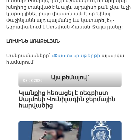
համար։ Իհարկե, դա չի նշանակում, որ Արցախի
խնդիրը փակված է և այլն, այդպիսի բան չկա և չի
կարող լինել, բայց փաստն այն է, որ Նիկոլ
Փաշինյանն այդ պայմանը ևս կատարել է»,-
եզրափակում է Ստեփան Հասան-Ջալալ յանը։
ԼՈՒՍԻՆԵ ԱՌԱՔԵԼՅԱՆ
Մանրամասները՝
«Փաստ» օրաթերթի
այսօրվա
համարում
Այս թեմայով ՝
08.08.2026
Կյանքից հեռացել է ռեգբիստ
Սայմոնի Վունիլագին ջերմային
հարվածից