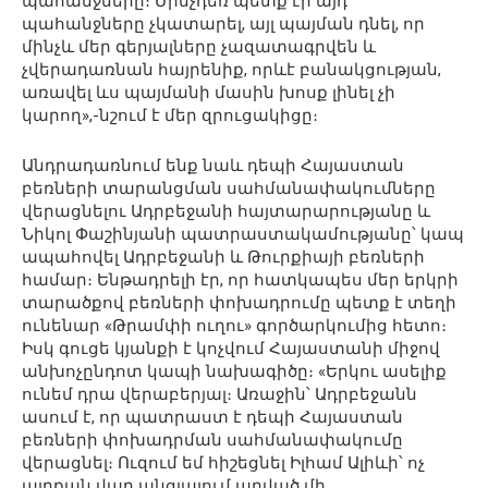
պահանջները։ Մինչդեռ պետք էր այդ
պահանջները չկատարել, այլ պայման դնել, որ
մինչև մեր գերյալները չազատագրվեն և
չվերադառնան հայրենիք, որևէ բանակցության,
առավել ևս պայմանի մասին խոսք լինել չի
կարող»,-նշում է մեր զրուցակիցը։
Անդրադառնում ենք նաև դեպի Հայաստան
բեռների տարանցման սահմանափակումները
վերացնելու Ադրբեջանի հայտարարությանը և
Նիկոլ Փաշինյանի պատրաստակամությանը՝ կապ
ապահովել Ադրբեջանի և Թուրքիայի բեռների
համար։ Ենթադրելի էր, որ հատկապես մեր երկրի
տարածքով բեռների փոխադրումը պետք է տեղի
ունենար «Թրամփի ուղու» գործարկումից հետո։
Իսկ գուցե կյանքի է կոչվում Հայաստանի միջով
անխոչընդոտ կապի նախագիծը։ «Երկու ասելիք
ունեմ դրա վերաբերյալ։ Առաջին՝ Ադրբեջանն
ասում է, որ պատրաստ է դեպի Հայաստան
բեռների փոխադրման սահմանափակումը
վերացնել։ Ուզում եմ հիշեցնել Իլհամ Ալիևի՝ ոչ
այդքան վաղ անցյալում արված մի