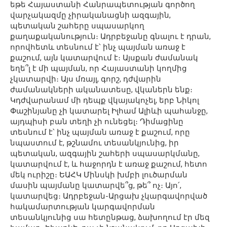
եթե Հայաստանի Հանրապետության գործող
վարչակազմը չիրականացնի ազգային,
պետական շահերը սպասարկող
քաղաքականություն։ Ադրբեջանը գնալու է դրան,
որովհետև տեսնում է՝ ինչ պայման առաջ է
քաշում, այն կատարվում է։ Այսքան ժամանակ
եղե՞լ է մի պայման, որ Հայաստանի կողմից
չկատարվի։ Այս մռայլ, գորշ, դժվարին
ժամանակների ականատեսը, վկաներն ենք։
Կդժվարանամ մի դեպք վկայակոչել, երբ Նիկոլ
Փաշինյանը չի կատարել Իլհամ Ալիևի պահանջը,
այդպիսի բան տեղի չի ունեցել։ Դիմացինը
տեսնում է՝ ինչ պայման առաջ է քաշում, որը
նպաստում է, թշնամու տեսանկյունից, իր
պետական, ազգային շահերի սպասարկմանը,
կատարվում է, և հաջորդն է առաջ քաշում, հետո
մեկ ուրիշը։ ԵԱՀԿ Մինսկի խմբի լուծարման
մասին պայմանը կատարվե՞ց, թե՞ ոչ։ Այո՛,
կատարվեց։ Ադրբեջան-Արցախ չկարգավորված
հակամարտության կարգավորման
տեսանկյունից սա հետընթաց, ձախողում էր մեզ