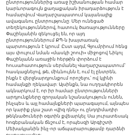
ընտրություններից առաջ իշխանության համար
կարևորագույն քաղաքական իրադարձություն է
համարվում Վաղարշապատում կայանալիք
ավագանու ընտրությունը: Մեր ունեցած
տեղեկություններով, հատուկ ծառայությունները
Փաշինյանին զեկուցել են, որ այդ
ընտրություններում ՔՊ-ն խայտառակ
պարտություն է կրում: Ըստ այդմ, Գյումրիում հենց
այս փուլում նման «մասկի շոուի» միջոցով Նիկոլ
Փաշինյանն առաջին հերթին փորձում է
հուսահատություն սերմանել Վաղարշապատում՝
հասկացնելով, թե, միևնույնն է, ում էլ ընտրեն,
ինքն է վերջնարդյունքում որոշելու՝ ով կլինի
համայնքի ղեկավար: Այսինքն, նա ուղղակիորեն
ակնարկում է, որ իր համար ընտրությունների
արդյունքները զրոյական նշանակություն ունեն,
ինչպես և այլ համայնքների պարագայում, այնպես
որ կարիք չկա շատ «վիզ դնել» ու ընդդիմադիր
թեկնածուների օգտին քվեարկել: Սա յուրատեսակ
հոգեբանական ճնշում է, որպեսզի Արգիշտի
Մեխակյանին ինչ-որ աճպարարությամբ դարձնի