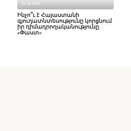
06.08.2026
Ինչո՞ւ է Հայաստանի
գյուղատնտեսությունը կորցնում
իր դիմադրողականությունը.
«Փաստ»
Lur24.am կայքի նյութերի օգտագործումն առանց
հղման արգելվում է: Հրապարակման հեղինակի
կարծիքը ոչ միշտ է համընկնում խմբագրության
կարծիքի հետ: Գովազդների բովանդակության
համար պատասխանատվությունը
գովազդատուներինն է: