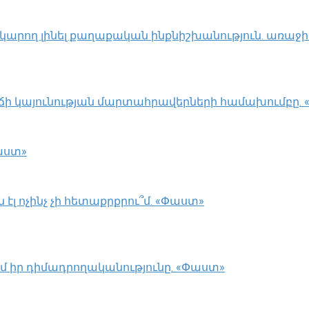
կարող լինել քաղաքական ինքնիշխանություն. առաջի
ճի կայունության մարտահրավերների համախումբը.
աստ»
էլ ոչինչ չի հետաքրքրու՞մ. «Փաստ»
ւմ իր դիմադրողականությունը. «Փաստ»