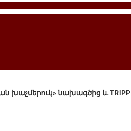
ան խաչմերուկ» նախագծից և TRIPP