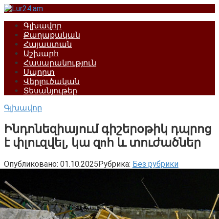
Перейти
к
Գլխավոր
контенту
Քաղաքական
Հայաստան
Աշխարհ
Հասարակություն
Սպորտ
Վերլուծական
Տեսանյութեր
Գլխավոր
Ինդոնեզիայում գիշերօթիկ դպրոց
է փլուզվել, կա զnհ և տուժածներ
Опубликовано:
01.10.2025
Рубрика:
Без рубрики