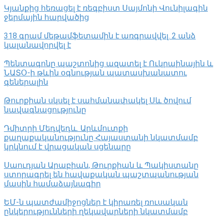
Կյանքից հեռացել է ռեգբիստ Սայմոնի Վունիլագին
ջերմային հարվածից
318 գրամ մեթամֆետամին է առգրավվել․ 2 անձ
կալանավորվել է
Պենտագոնը պաշտոնից ազատել է Ուկրաինային և
ՆԱՏՕ-ի թևին օգնության պատասխանատու
գեներալին
Թուրքիան սկսել է սահմանափակել Սև ծովում
նավագնացությունը
Դմիտրի Մեդվեդև. Արևմուտքի
քաղաքականությունը Հայաստանի նկատմամբ
կրկնում է վրացական սցենարը
Սաուդյան Արաբիան, Թուրքիան և Պակիստանը
ստորագրել են հավաքական պաշտպանության
մասին համաձայնագիր
ԵՄ-ն պատժամիջոցներ է կիրառել ռուսական
ընկերությունների ղեկավարների նկատմամբ