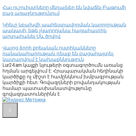
Հայ ուշուիստները մեդալներ են նվաճել Բաթումի
բաց առաջնությունում
Կիեւը կբախվի պահեստավորման կարողության
պակասի, եթե չկարողանա հացահատիկ
արտահանել Սև ծովով
Վայոց ձորի քրեական ոստիկանները
դանակահարության դեպք են բացահայտել․
կատարվում է նախաքննություն
Lur24.am կայքի նյութերի օգտագործումն առանց
հղման արգելվում է: Հրապարակման հեղինակի
կարծիքը ոչ միշտ է համընկնում խմբագրության
կարծիքի հետ: Գովազդների բովանդակության
համար պատասխանատվությունը
գովազդատուներինն է: