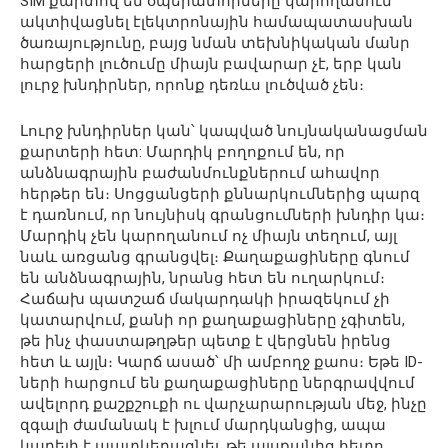
SIM քարտով են օպերատորները կարողանում
ակտիվացնել էլեկտրոնային համապատասխան
ծառայությունը, բայց նման տեխնիկական մանր
հարցերի լուծումը միայն բավարար չէ, երբ կան
լուրջ խնդիրներ, որոնք դեռևս լուծված չեն։
Լուրջ խնդիրներ կան՝ կապված նույնականացման
քարտերի հետ: Մարդիկ բողոքում են, որ
անձնագրային բաժանմունքներում ահավոր
հերթեր են։ Սոցցանցերի քննարկումներից պարզ
է դառնում, որ նույնիսկ գրանցումների խնդիր կա։
Մարդիկ չեն կարողանում ոչ միայն տեղում, այլ
նաև առցանց գրանցվել։ Քաղաքացիները գնում
են անձնագրային, նրանց հետ են ուղարկում։
Հաճախ պատշաճ մակարդակի իրազեկում չի
կատարվում, քանի որ քաղաքացիները չգիտեն,
թե ինչ փաստաթղթեր պետք է վերցնեն իրենց
հետ և այլն։ Կարճ ասած՝ մի ամբողջ քաոս։ Եթե ID-
ների հարցում են քաղաքացիները ներգրավվում
ավելորդ քաշքշուքի ու վարչարարության մեջ, ինչը
զգալի ժամանակ է խլում մարդկանցից, ապա
կարելի է պատկերացնել, թե այսքանից հետո