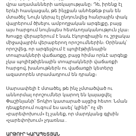
վրա աղամանների առկայությանը։ Դե, իրենք էլ
երևի հասկացան, թե ինչքան անհեթեթ բան են
մտածել: Նույն կերպ էլ ընդունվեց հանրային փակ
վայրերում ծխելու ամբողջական արգելքը, բայց
այս հարցում նույնպես հետևողականություն չկա։
Խոսքը վերաբերում է նաև էկոլոգիային ու շրջակա
միջավայրին վերաբերող որոշումներին։ Օրինակ՝
որոշվեց, որ արգելվում է պոլիէթիլենային
տոպրակների վաճառքը, բայց հիմա որևէ արգելք
չկա պոլիէթիլենային տոպրակների վաճառքի
հարցով, խանութներն ու վաճառքի կետերը
ազատորեն տրամադրում են դրանք։
Սարսափելի է մտածել, թե ինչ չմտածված ու
աննորմալ որոշումներ կարող են կայացվել
Փաշինյանի՝ Տոկիո կատարած այցից հետո: Նման
դեպքերում ուզում ես ասել՝ կլինի՞ ոչ մի
«բարեփոխում» էլ չանեք, որ մարդկանց գլխին
«չարեփոխում» չդառնա…
ԱՐԹՈՒՐ ԿԱՐԱՊԵՏՅԱՆ