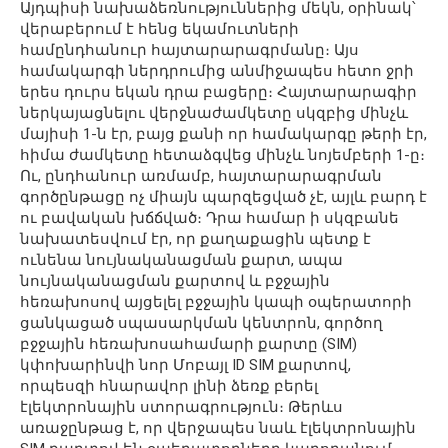
Այդպիսի նախաձեռնություններից մեկն, օրինակ՝
վերաբերում է հենց եկամուտների
համընդհանուր հայտարարագրմանը։ Այս
համակարգի ներդրումից անմիջապես հետո ջրի
երես դուրս եկան դրա բացերը։ Հայտարարագիր
ներկայացնելու վերջնաժամկետը սկզբից մինչև
մայիսի 1-ն էր, բայց քանի որ համակարգը թերի էր,
հիմա ժամկետը հետաձգվեց մինչև նոյեմբերի 1-ը։
Ու, ընդհանուր առմամբ, հայտարարագրման
գործընթացը ոչ միայն պարզեցված չէ, այլև բարդ է
ու բավական խճճված։ Դրա համար ի սկզբանե
նախատեսվում էր, որ քաղաքացին պետք է
ունենա նույնականացման քարտ, ապա
նույնականացման քարտով և բջջային
հեռախոսով այցելել բջջային կապի օպերատորի
ցանկացած սպասարկման կենտրոն, գործող
բջջային հեռախոսահամարի քարտը (SIM)
կփոխարինվի նոր Մոբայլ ID SIM քարտով,
որպեսզի հնարավոր լինի ձեռք բերել
էլեկտրոնային ստորագրություն։ Թերևս
առաջընթաց է, որ վերջապես նաև էլեկտրոնային