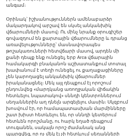
անգամ։
Օրինակ՝ իշխանություններն ամենաբարձր
մակարդակով արշավ են սկսել անկանխիկ
վճարումների մասով։ Ու մինչ նրանք օրուգիշեր
գովազդում են քարտային վճարումները և դրանց
առավելությունները՝ մասնավորապես
թոշակառուների հետվճարի մասով, արդեն մի
քանի դեպք ենք ունեցել, երբ Arca վճարային
համակարգի բնականոն աշխատանքում տոտալ
խափանում է տեղի ունեցել, ու քաղաքացիները
չեն կարողացել անկանխիկ վճարումներ
իրականացնել։ Մեկ այլ դեպքում էլ որոշում
ընդունվեց «մարդկանց առողջական վիճակին
հետևելու նպատակով» սննդի կենտրոններում
սեղաններին աղ դնելն արգելելու մասին։ Սկզբում
խոսվում էր, որ համապատասխան մարմինները
շատ խիստ հետևելու են, որ սննդի կետերում
հետևեն որոշմանը, ու հարկ եղած դեպքում
տուգանեն, սակայն որոշ ժամանակ անց
պարզվեց, որ ոչ մեկ էլ չի հետևում սեղանների