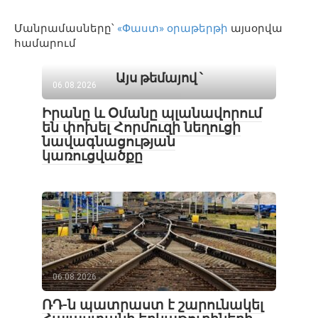
Մանրամասները՝
«Փաստ» օրաթերթի
այսօրվա
համարում
Այս թեմայով ՝
06.08.2026
Իրանը և Օմանը պլանավորում
են փոխել Հորմուզի նեղուցի
նավագնացության
կառուցվածքը
06.08.2026
ՌԴ-ն պատրաստ է շարունակել