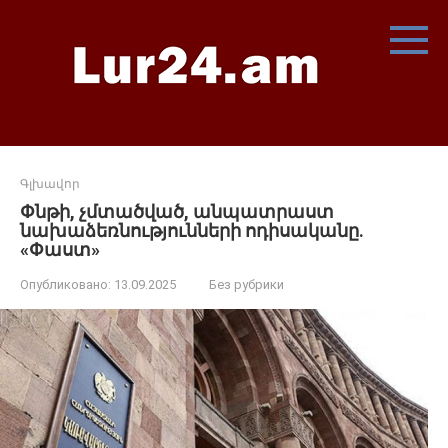
Перейти
к
контенту
Գլխավոր
Փնթի, չմտածված, անպատրաստ
նախաձեռնությունների ոդիսականը.
«Փաստ»
Опубликовано:
13.09.2025
Без рубрики