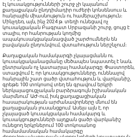
էլ կուսակցությունների շուրջ չի կայանում
քաղաքական ընդդիմադիր ուժերի կոնսենսուս և
հանրային միասնություն ու համերաշխություն։
Մինչդեռ, այն, ինչ 2024 թ. տեղի ունեցավ ոչ
կուսակցական Բագրատ Սրբազանի շուրջ, ցույց է
տալիս, որ հանրության կողմից
ապակուսակցականացված շարժումներն են
բավական ընդունվում, վստահություն ներշնչում։
Քաղաքական համակարգի չկայացմանն ու
կուսակցականացմանը մեծապես նպաստել է նաև
ընտրական ոչ կատարյալ համակարգը: Փաստորեն,
ստացվում է, որ կուսակցությունները, ունենալով
հանրային շատ ցածր վստահություն և վարկանիշ,
գրեթե 100 տոկոսով տեղ են գրավում երկրի
ներկայացուցչական բարձրագույն իշխանական
մարմնում՝ ԱԺ-ում, իսկ քաղաքացիական
հասարակության արժանավորները մնում են
քաղաքական լուսանցքում: Ասելս այն է, որ
չկայացած կուսակցական համակարգ և
կուսակցությունների այդքան ցածր վարկանիշ
ունեցող երկրներում 100 տոկոսանոց
համամասնական համակարգը
ժողովրդավարության սկզբունքների կոպտագույն