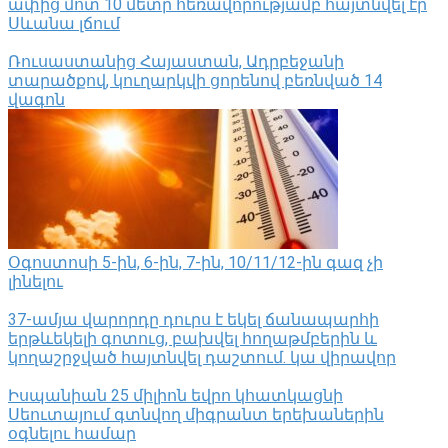
ափից մոտ 10 մետր հեռավորությամբ հայտնվել էր
Սևանա լճում
Ռուսաստանից Հայաստան, Ադրբեջանի
տարածքով, կուղարկվի ցորենով բեռնված 14
վագոն
Օգոստոսի 5-ին, 6-ին, 7-ին, 10/11/12-ին գազ չի
լինելու
37-ամյա վարորդը դուրս է եկել ճանապարհի
երթևեկելի գոտուց, բախվել հողաթմբերին և
կողաշրջված հայտնվել դաշտում․ կա վիրավոր
Իսպանիան 25 միլիոն եվրո կհատկացնի
Սեուտայում գտնվող միգրանտ երեխաներին
օգնելու համար