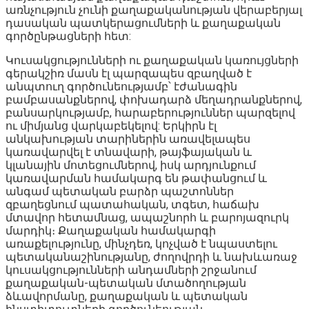
առնչություն չունի քաղաքականության վերաբերյալ
դասական պատկերացումների և քաղաքական
գործընթացների հետ:
Կուսակցությունների ու քաղաքական կառույցների
գերակշիռ մասն էլ պարզապես զբաղված է
անպտուղ գործունեությամբ՝ էժանագին
բամբասանքներով, փոխադարձ մեղադրանքներով,
բանսարկությամբ, հարաբերություններ պարզելով
ու միմյանց վարկաբեկելով: Երկիրն էլ
անկախության տարիներին առավելապես
կառավարվել է տնավարի, թայֆայական և
կլանային մոտեցումներով, իսկ արդյունքում
կառավարման համակարգ են թափանցում և
անգամ պետական բարձր պաշտոններ
զբաղեցնում պատահական, տգետ, հաճախ
մտավոր հետամնաց, ապաշնորհ և բարոյազուրկ
մարդիկ։ Քաղաքական համակարգի
առաքելությունը, մինչդեռ, կոչված է նպաստելու
պետականաշինությանը, ժողովրդի և նախևառաջ
կուսակցությունների անդամների շրջանում
քաղաքական-պետական մտածողության
ձևավորմանը, քաղաքական և պետական