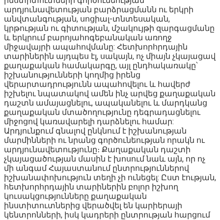
ինստիտուտների գործունեության
արդյունավետության բարձրացմանն ու երկրի
անվտանգության, սոցիալ-տնտեսական,
կրթության ու գիտության, մշակույթի զարգացմանը
և երկրում բարոյահոգեբանական առողջ
միջավայրի ապահովմանը: Հետխորհրդային
տարիներին այդպես էլ, սակայն, ոչ միայն չկայացավ
քաղաքական համակարգը, այլ ընդհակառակը՝
իշխանությունների կողմից իրենց
վերարտադրությունն ապահովելու և հավերժ
իշխելու նպատակով ամեն ինչ արվեց քաղաքական
դաշտն ամայացնելու, ապականելու և մարդկանց
քաղաքական մտածողությունը դեգրադացնելու
միջոցով կառավարելի դարձնելու համար:
Արդյունքում գնալով ընկնում է իշխանության
մարմինների ու նրանց գործունեության որակն ու
արդյունավետությունը։ Քաղաքական դաշտի
չկայացածության մասին է խոսում նաև այն, որ ոչ
մի անգամ Հայաստանում ընտրություններով
իշխանափոխություն տեղի չի ունեցել: Ըստ էության,
հետխորհրդային տարիներին բոլոր իշխող
կուսակցությունները քաղաքական
ինստիտուտներից վերածվել են կարիերայի
կենտրոնների, իսկ կադրերի ընտրության հարցում