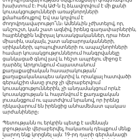
խախտում է։ Իսկ ԱԺ-ն էլ ձևավորվում է մի քանի
կուսակցությունների առաջնորդների
քմահաճույքով: Եվ սա կոչվում է
ժողովրդավարությո՞ւն։ Ամենևին չժխտելով, որ,
անշուշտ, կան շատ ազնիվ, իրենց գաղափարներին,
հայրենիքին նվիրյալ կուսակցականներ, դրա հետ
միասին, սակայն, շատ անբարոյականների,
սրիկաների, պոպուլիստների ու ապաշնորհների
համար կուսակցություններում հանգրվանելը
ցանկացած գնով լավ և հեշտ ապրելու միջոց է
դարձել: Արդյունքում Հայաստանում
քաղաքացիական հասարակության՝
քաղաքականապես ակտիվ և որակյալ հատվածի
գերակշիռ մասը լուրջ չի վերաբերվում
կուսակցություններին, չի անդամակցում որևէ
կուսակցության և հայտնվում է քաղաքական
լուսանցքում ու պատժվում նրանով, որ իրենց
ղեկավարում են իրենցից անհամեմատ պակաս
արժանիները։
Պետությանն ու երկրին պետք է ամենայն
լրջությամբ վերաբերվել, հակառակ դեպքում մենք
կարող ենք կորցնել այն: 19-րդ դարի գերմանացի