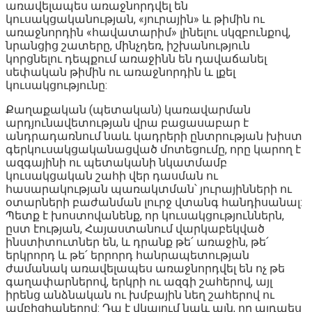
առավելապես առաջնորդվել են
կուսակցականության, «յուրային» և թիմին ու
առաջնորդին «հավատարիմ» լինելու սկզբունքով,
նրանցից շատերը, մինչդեռ, իշխանություն
կորցնելու դեպքում առաջինն են դավաճանել
սեփական թիմին ու առաջնորդին և լքել
կուսակցությունը:
Քաղաքական (պետական) կառավարման
արդյունավետության վրա բացասաբար է
անդրադառնում նաև կադրերի ընտրության խիստ
գերկուսակցականացված մոտեցումը, որը կարող է
ազգայինի ու պետականի նկատմամբ
կուսակցական շահի վեր դասման ու
հասարակության պառակտման՝ յուրայինների ու
օտարների բաժանման լուրջ վտանգ հանդիսանալ:
Պետք է խոստովանենք, որ կուսակցություններն,
ըստ էության, Հայաստանում վարկաբեկված
ինստիտուտներ են, և դրանք թե՛ առաջին, թե՛
երկրորդ և թե՛ երրորդ հանրապետության
ժամանակ առավելապես առաջնորդվել են ոչ թե
գաղափարներով, երկրի ու ազգի շահերով, այլ
իրենց անձնական ու խմբային նեղ շահերով ու
ամբիցիաներով: Դա է վկայում նաև այն, որ այդպես