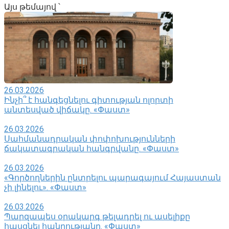
Այս թեմայով ՝
26.03.2026
Ինչի՞ է հանգեցնելու գիտության ոլորտի
անտեսված վիճակը. «Փաստ»
26.03.2026
Սահմանադրական փոփոխությունների
ճակատագրական հանգրվանը. «Փաստ»
26.03.2026
«Գործողներին ընտրելու պարագայում Հայաստան
չի լինելու». «Փաստ»
26.03.2026
Պարզապես օրակարգ թելադրել ու ասելիքը
հասցնել հանրությանը. «Փաստ»