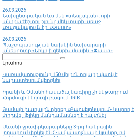
26.03.2026
Նախընտրական ևս մեկ «տեսլական», որի
անհրաժեշտությունը մեկ տարի առաջ
«բացակայում» էր. «Փաստ»
26.03.2026
Պաշտպանության նախկին նախարարի
անեկդոտը «Նիկոլի զենքի» մասին. «Փաստ»
Поиск:
Լրահոս
Կառավարությունը 150 միլիոն դոլարի վարկ է
նախատեսում վերցնել
Իրանի և Օմանի համաձայնագիրը չի ենթադրում
Հորմուզի նեղուցի բացում. IRIB
Յամալի խաղային դիրքը «Բարսելոնայում» կարող է
փոխվել․ Ֆլիկը մանրամասներ է հայտնել
Սևանի ջրափրկարարները 3-րդ հանրային
լողափում փրկել են 5-ամյա աղջնակի կյանքը, ով