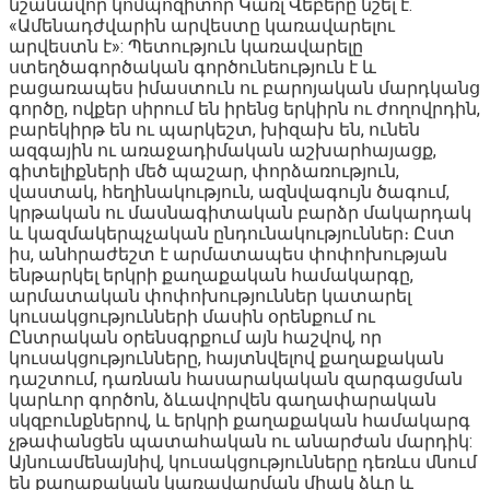
նշանավոր կոմպոզիտոր Կառլ Վեբերը նշել է.
«Ամենադժվարին արվեստը կառավարելու
արվեստն է»: Պետություն կառավարելը
ստեղծագործական գործունեություն է և
բացառապես իմաստուն ու բարոյական մարդկանց
գործը, ովքեր սիրում են իրենց երկիրն ու ժողովրդին,
բարեկիրթ են ու պարկեշտ, խիզախ են, ունեն
ազգային ու առաջադիմական աշխարհայացք,
գիտելիքների մեծ պաշար, փորձառություն,
վաստակ, հեղինակություն, ազնվագույն ծագում,
կրթական ու մասնագիտական բարձր մակարդակ
և կազմակերպչական ընդունակություններ։ Ըստ
իս, անհրաժեշտ է արմատապես փոփոխության
ենթարկել երկրի քաղաքական համակարգը,
արմատական փոփոխություններ կատարել
կուսակցությունների մասին օրենքում ու
Ընտրական օրենսգրքում այն հաշվով, որ
կուսակցությունները, հայտնվելով քաղաքական
դաշտում, դառնան հասարակական զարգացման
կարևոր գործոն, ձևավորվեն գաղափարական
սկզբունքներով, և երկրի քաղաքական համակարգ
չթափանցեն պատահական ու անարժան մարդիկ:
Այնուամենայնիվ, կուսակցությունները դեռևս մնում
են քաղաքական կառավարման միակ ձևը և